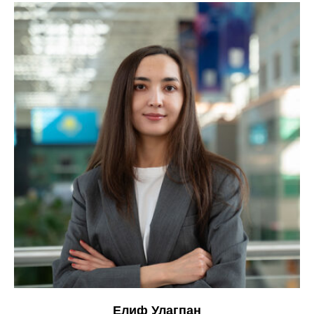
Елиф Улагпан