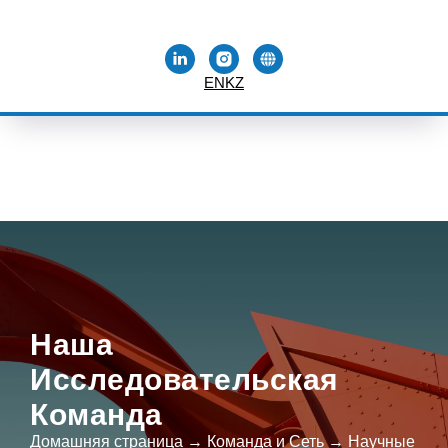
EN
KZ
Наша
Исследовательская
Команда
Домашняя страница → Команда и Сеть → Научные